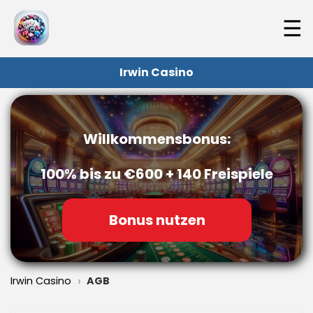
☰
Irwin Casino
Willkommensbonus:
100% bis zu €600 + 140 Freispiele
Bonus nutzen
›
Irwin Casino
AGB