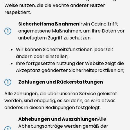
Weise nutzen, die die Rechte anderer Nutzer
respektiert.
Sicherheitsmaßnahmen
Irwin Casino trifft
angemessene Maßnahmen, um Ihre Daten vor
unbefugtem Zugriff zu schützen.
Wir können Sicherheitsfunktionen jederzeit
ändern oder einstellen;
Ihre fortgesetzte Nutzung der Website zeigt die
Akzeptanz geänderter Sicherheitspraktiken an;
Zahlungen und Rückerstattungen
Alle Zahlungen, die über unseren Service geleistet
werden, sind endgültig, es sei denn, es wird etwas
anderes in diesen Bedingungen festgelegt.
Abhebungen und Auszahlungen
Alle
Abhebungsanträge werden gemäß der