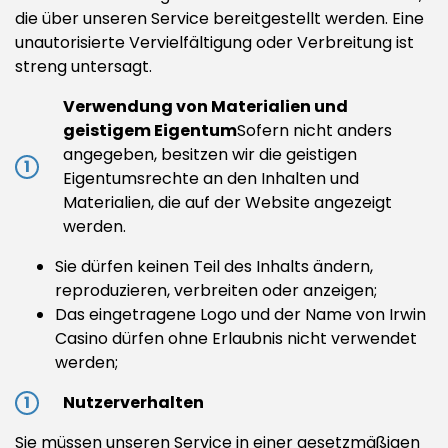
die über unseren Service bereitgestellt werden. Eine
unautorisierte Vervielfältigung oder Verbreitung ist
streng untersagt.
Verwendung von Materialien und
geistigem Eigentum
Sofern nicht anders
angegeben, besitzen wir die geistigen
Eigentumsrechte an den Inhalten und
Materialien, die auf der Website angezeigt
werden.
Sie dürfen keinen Teil des Inhalts ändern,
reproduzieren, verbreiten oder anzeigen;
Das eingetragene Logo und der Name von Irwin
Casino dürfen ohne Erlaubnis nicht verwendet
werden;
Nutzerverhalten
Sie müssen unseren Service in einer gesetzmäßigen