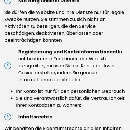
Nutzung unserer Dienste
Sie dürfen die Website und ihre Dienste nur für legale
Zwecke nutzen. Sie stimmen zu, sich nicht an
Aktivitäten zu beteiligen, die den Service
beschädigen, deaktivieren, überlasten oder
beeinträchtigen könnten.
Registrierung und Kontoinformationen
Um
auf bestimmte Funktionen der Website
zuzugreifen, müssen Sie ein Konto bei Irwin
Casino erstellen, indem Sie genaue
Informationen bereitstellen.
Ihr Konto ist nur für den persönlichen Gebrauch;
Sie sind verantwortlich dafür, die Vertraulichkeit
Ihrer Kontodaten zu wahren;
Inhaltsrechte
Wir behalten die Eigentumsrechte an allen Inhalten,