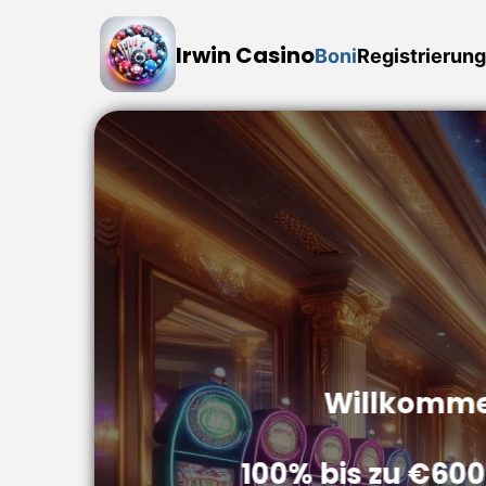
Irwin Casino
Boni
Registrierung
Willkomme
100% bis zu €600 