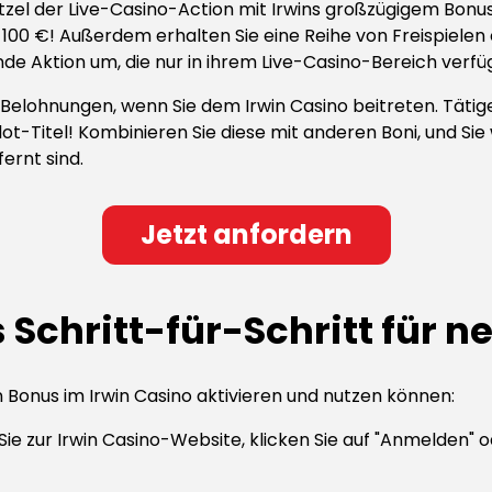
tzel der Live-Casino-Action mit Irwins großzügigem Bonu
u 100 €! Außerdem erhalten Sie eine Reihe von Freispiele
de Aktion um, die nur in ihrem Live-Casino-Bereich verfüg
lohnungen, wenn Sie dem Irwin Casino beitreten. Tätigen
lot-Titel! Kombinieren Sie diese mit anderen Boni, und Si
ernt sind.
Jetzt anfordern
 Schritt-für-Schritt für n
nen Bonus im Irwin Casino aktivieren und nutzen können:
Sie zur Irwin Casino-Website, klicken Sie auf "Anmelden" o