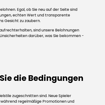
lohnen. Egal, ob Sie neu auf der Seite sind
ngungen, echten Wert und transparente
ins Gesicht zu zaubern.
g aufrechterhalten, sind unsere Belohnungen
e Unsicherheiten darüber, was Sie bekommen -
 Sie die Bedingungen
elstile zugeschnitten sind. Neue Spieler
st, während regelmäßige Promotionen und