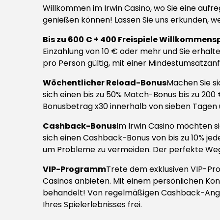
Willkommen im Irwin Casino, wo Sie eine auf
genießen können! Lassen Sie uns erkunden, we
Bis zu 600 € + 400 Freispiele Willkommens
Einzahlung von 10 € oder mehr und Sie erhalte
pro Person gültig, mit einer Mindestumsatzan
Wöchentlicher Reload-Bonus
Machen Sie si
sich einen bis zu 50% Match-Bonus bis zu 200 €
Bonusbetrag x30 innerhalb von sieben Tagen u
Cashback-Bonus
Im Irwin Casino möchten sie
sich einen Cashback-Bonus von bis zu 10% jed
um Probleme zu vermeiden. Der perfekte Weg, 
VIP-Programm
Trete dem exklusiven VIP-Pro
Casinos anbieten. Mit einem persönlichen K
behandelt! Von regelmäßigen Cashback-Angebot
Ihres Spielerlebnisses frei.