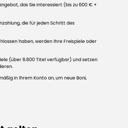
ngebot, das Sie interessiert (bis zu 600 € +
nzahlung, die für jeden Schritt des
hlossen haben, werden Ihre Freispiele oder
iele (über 8.800 Titel verfügbar) und setzen
ieren.
lmäßig in Ihrem Konto an, um neue Boni,