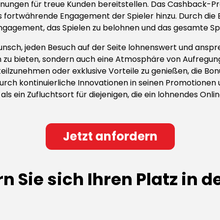
nungen für treue Kunden bereitstellen. Das Cashback-P
 fortwährende Engagement der Spieler hinzu. Durch die B
Engagement, das Spielen zu belohnen und das gesamte Spi
unsch, jeden Besuch auf der Seite lohnenswert und anspre
en zu bieten, sondern auch eine Atmosphäre von Aufregun
teilzunehmen oder exklusive Vorteile zu genießen, die Bo
 Durch kontinuierliche Innovationen in seinen Promotionen
als ein Zufluchtsort für diejenigen, die ein lohnendes Onli
Jetzt anfordern
n Sie sich Ihren Platz in 