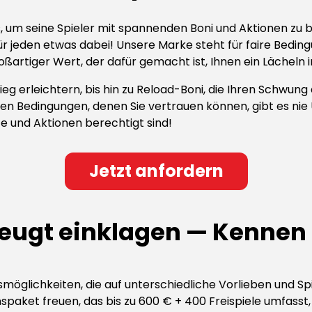
, um seine Spieler mit spannenden Boni und Aktionen zu be
für jeden etwas dabei! Unsere Marke steht für faire Bedi
oßartiger Wert, der dafür gemacht ist, Ihnen ein Lächeln 
g erleichtern, bis hin zu Reload-Boni, die Ihren Schwun
ren Bedingungen, denen Sie vertrauen können, gibt es ni
e und Aktionen berechtigt sind!
Jetzt anfordern
zeugt einklagen — Kennen
smöglichkeiten, die auf unterschiedliche Vorlieben und Spi
spaket freuen, das bis zu 600 € + 400 Freispiele umfas