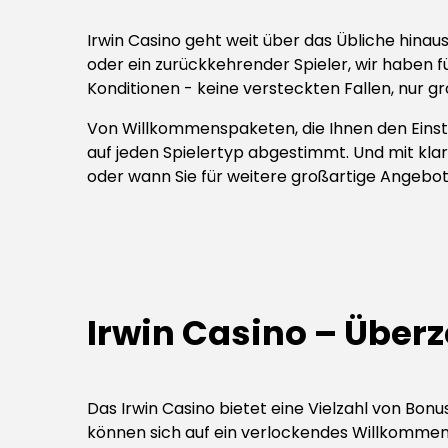
Irwin Casino geht weit über das Übliche hinaus
oder ein zurückkehrender Spieler, wir haben 
Konditionen - keine versteckten Fallen, nur gr
Von Willkommenspaketen, die Ihnen den Einstie
auf jeden Spielertyp abgestimmt. Und mit kla
oder wann Sie für weitere großartige Angebot
Irwin Casino – Über
Das Irwin Casino bietet eine Vielzahl von Bonu
können sich auf ein verlockendes Willkommen