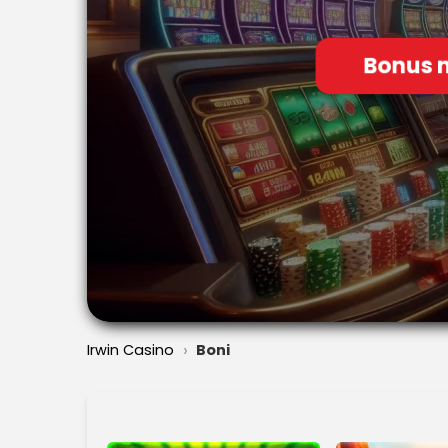
Bonus 
›
Irwin Casino
Boni