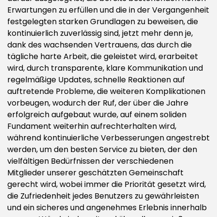
Erwartungen zu erfüllen und die in der Vergangenheit
festgelegten starken Grundlagen zu beweisen, die
kontinuierlich zuverlässig sind, jetzt mehr denn je,
dank des wachsenden Vertrauens, das durch die
tägliche harte Arbeit, die geleistet wird, erarbeitet
wird, durch transparente, klare Kommunikation und
regelmäßige Updates, schnelle Reaktionen auf
auftretende Probleme, die weiteren Komplikationen
vorbeugen, wodurch der Ruf, der über die Jahre
erfolgreich aufgebaut wurde, auf einem soliden
Fundament weiterhin aufrechterhalten wird,
während kontinuierliche Verbesserungen angestrebt
werden, um den besten Service zu bieten, der den
vielfältigen Bedürfnissen der verschiedenen
Mitglieder unserer geschätzten Gemeinschaft
gerecht wird, wobei immer die Priorität gesetzt wird,
die Zufriedenheit jedes Benutzers zu gewährleisten
und ein sicheres und angenehmes Erlebnis innerhalb