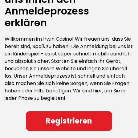
Anmeldeprozess
erklären
Willkommen im Irwin Casino! Wir freuen uns, dass Sie
bereit sind, Spaß zu haben! Die Anmeldung bei uns ist
ein Kinderspiel - es ist super schnell, mobilfreundlich
und absolut sicher. Starten Sie einfach Ihr Gerät,
besuchen Sie unsere Website und legen Sie überall
los. Unser Anmeldeprozess ist schnell und einfach,
also machen Sie sich keine Sorgen, wenn Sie Fragen
haben oder Hilfe benötigen. Wir sind hier, um Sie in
jeder Phase zu begleiten!
Registrieren