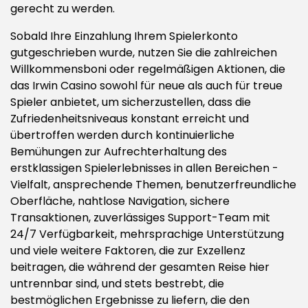
gerecht zu werden.
Sobald Ihre Einzahlung Ihrem Spielerkonto
gutgeschrieben wurde, nutzen Sie die zahlreichen
Willkommensboni oder regelmäßigen Aktionen, die
das Irwin Casino sowohl für neue als auch für treue
Spieler anbietet, um sicherzustellen, dass die
Zufriedenheitsniveaus konstant erreicht und
übertroffen werden durch kontinuierliche
Bemühungen zur Aufrechterhaltung des
erstklassigen Spielerlebnisses in allen Bereichen -
Vielfalt, ansprechende Themen, benutzerfreundliche
Oberfläche, nahtlose Navigation, sichere
Transaktionen, zuverlässiges Support-Team mit
24/7 Verfügbarkeit, mehrsprachige Unterstützung
und viele weitere Faktoren, die zur Exzellenz
beitragen, die während der gesamten Reise hier
untrennbar sind, und stets bestrebt, die
bestmöglichen Ergebnisse zu liefern, die den