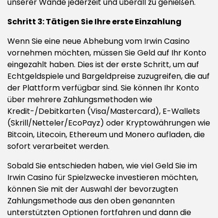
unserer Wände jederzeit und überall zu genießen.
Schritt 3: Tätigen Sie Ihre erste Einzahlung
Wenn Sie eine neue Abhebung vom Irwin Casino
vornehmen möchten, müssen Sie Geld auf Ihr Konto
eingezahlt haben. Dies ist der erste Schritt, um auf
Echtgeldspiele und Bargeldpreise zuzugreifen, die auf
der Plattform verfügbar sind. Sie können Ihr Konto
über mehrere Zahlungsmethoden wie
Kredit-/Debitkarten (Visa/Mastercard), E-Wallets
(Skrill/Netteler/EcoPayz) oder Kryptowährungen wie
Bitcoin, Litecoin, Ethereum und Monero aufladen, die
sofort verarbeitet werden.
Sobald Sie entschieden haben, wie viel Geld Sie im
Irwin Casino für Spielzwecke investieren möchten,
können Sie mit der Auswahl der bevorzugten
Zahlungsmethode aus den oben genannten
unterstützten Optionen fortfahren und dann die