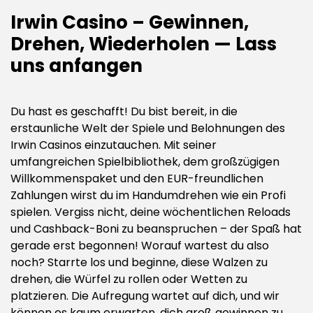
Irwin Casino – Gewinnen,
Drehen, Wiederholen — Lass
uns anfangen
Du hast es geschafft! Du bist bereit, in die
erstaunliche Welt der Spiele und Belohnungen des
Irwin Casinos einzutauchen. Mit seiner
umfangreichen Spielbibliothek, dem großzügigen
Willkommenspaket und den EUR-freundlichen
Zahlungen wirst du im Handumdrehen wie ein Profi
spielen. Vergiss nicht, deine wöchentlichen Reloads
und Cashback-Boni zu beanspruchen – der Spaß hat
gerade erst begonnen! Worauf wartest du also
noch? Starrte los und beginne, diese Walzen zu
drehen, die Würfel zu rollen oder Wetten zu
platzieren. Die Aufregung wartet auf dich, und wir
können es kaum erwarten, dich groß gewinnen zu