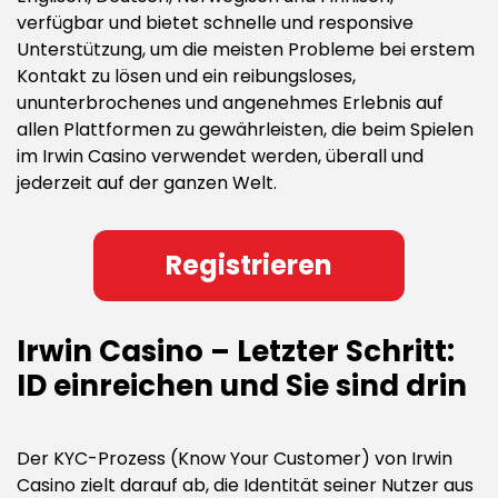
verfügbar und bietet schnelle und responsive
Unterstützung, um die meisten Probleme bei erstem
Kontakt zu lösen und ein reibungsloses,
ununterbrochenes und angenehmes Erlebnis auf
allen Plattformen zu gewährleisten, die beim Spielen
im Irwin Casino verwendet werden, überall und
jederzeit auf der ganzen Welt.
Registrieren
Irwin Casino – Letzter Schritt:
ID einreichen und Sie sind drin
Der KYC-Prozess (Know Your Customer) von Irwin
Casino zielt darauf ab, die Identität seiner Nutzer aus