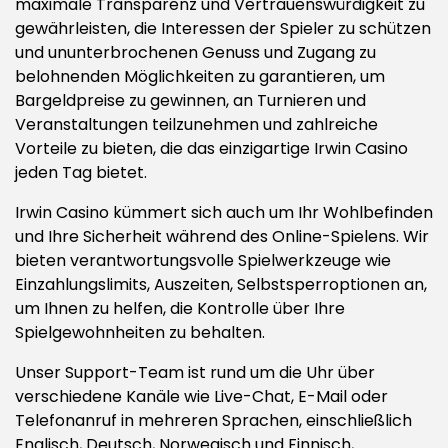
maximale Transparenz und Vertrauenswürdigkeit zu
gewährleisten, die Interessen der Spieler zu schützen
und ununterbrochenen Genuss und Zugang zu
belohnenden Möglichkeiten zu garantieren, um
Bargeldpreise zu gewinnen, an Turnieren und
Veranstaltungen teilzunehmen und zahlreiche
Vorteile zu bieten, die das einzigartige Irwin Casino
jeden Tag bietet.
Irwin Casino kümmert sich auch um Ihr Wohlbefinden
und Ihre Sicherheit während des Online-Spielens. Wir
bieten verantwortungsvolle Spielwerkzeuge wie
Einzahlungslimits, Auszeiten, Selbstsperroptionen an,
um Ihnen zu helfen, die Kontrolle über Ihre
Spielgewohnheiten zu behalten.
Unser Support-Team ist rund um die Uhr über
verschiedene Kanäle wie Live-Chat, E-Mail oder
Telefonanruf in mehreren Sprachen, einschließlich
Englisch, Deutsch, Norwegisch und Finnisch,