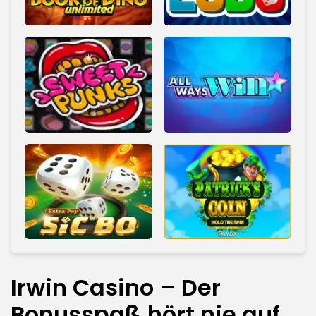
Irwin Casino – Der
Bonusspaß hört nie auf