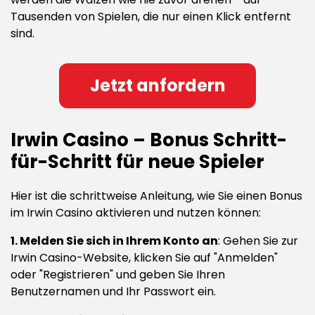
Tausenden von Spielen, die nur einen Klick entfernt
sind.
Jetzt anfordern
Irwin Casino – Bonus Schritt-
für-Schritt für neue Spieler
Hier ist die schrittweise Anleitung, wie Sie einen Bonus
im Irwin Casino aktivieren und nutzen können:
1. Melden Sie sich in Ihrem Konto an
: Gehen Sie zur
Irwin Casino-Website, klicken Sie auf "Anmelden"
oder "Registrieren" und geben Sie Ihren
Benutzernamen und Ihr Passwort ein.