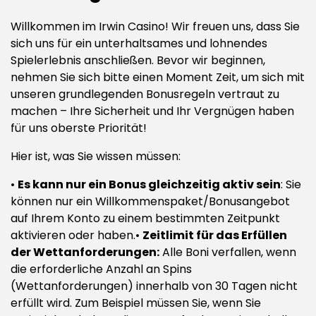
Willkommen im Irwin Casino! Wir freuen uns, dass Sie
sich uns für ein unterhaltsames und lohnendes
Spielerlebnis anschließen. Bevor wir beginnen,
nehmen Sie sich bitte einen Moment Zeit, um sich mit
unseren grundlegenden Bonusregeln vertraut zu
machen – Ihre Sicherheit und Ihr Vergnügen haben
für uns oberste Priorität!
Hier ist, was Sie wissen müssen:
•
Es kann nur ein Bonus gleichzeitig aktiv sein
: Sie
können nur ein Willkommenspaket/Bonusangebot
auf Ihrem Konto zu einem bestimmten Zeitpunkt
aktivieren oder haben.•
Zeitlimit für das Erfüllen
der Wettanforderungen:
Alle Boni verfallen, wenn
die erforderliche Anzahl an Spins
(Wettanforderungen) innerhalb von 30 Tagen nicht
erfüllt wird. Zum Beispiel müssen Sie, wenn Sie