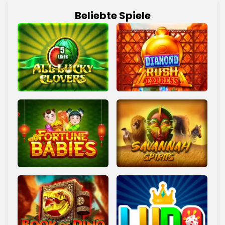
Beliebte Spiele