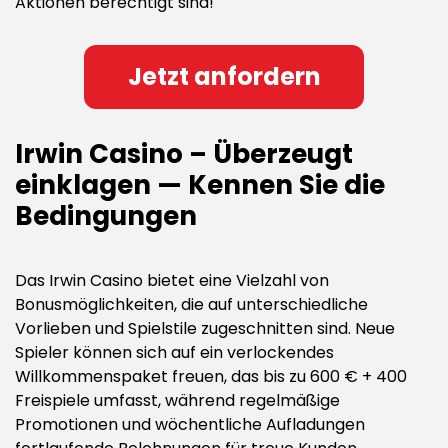
Aktionen berechtigt sind!
Jetzt anfordern
Irwin Casino – Überzeugt
einklagen — Kennen Sie die
Bedingungen
Das Irwin Casino bietet eine Vielzahl von
Bonusmöglichkeiten, die auf unterschiedliche
Vorlieben und Spielstile zugeschnitten sind. Neue
Spieler können sich auf ein verlockendes
Willkommenspaket freuen, das bis zu 600 € + 400
Freispiele umfasst, während regelmäßige
Promotionen und wöchentliche Aufladungen