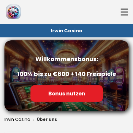
☰
Irwin Casino
Willkommensbonus:
100% bis zu €600 + 140 Freispiele
Bonus nutzen
›
Irwin Casino
Über uns