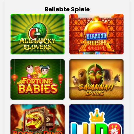
Beliebte Spiele