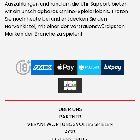
Auszahlungen und rund um die Uhr Support bieten
wir ein unschlagbares Online-Spielerlebnis. Treten
Sie noch heute bei und entdecken Sie den
Nervenkitzel, mit einer der vertrauenswürdigsten
Marken der Branche zu spielen!
ÜBER UNS
PARTNER
VERANTWORTUNGSVOLLES SPIELEN
AGB
DATENSCHUTZ